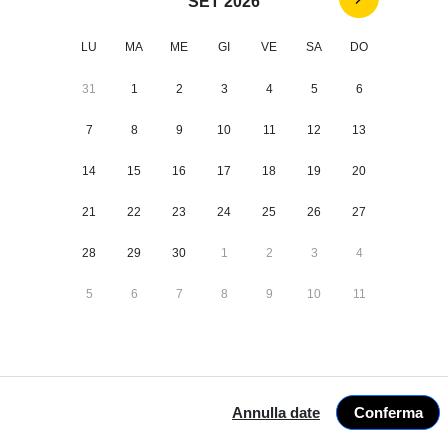
SET 2026
Adulti *
LU
MA
ME
GI
VE
SA
DO
Bambini *
31
1
2
3
4
5
6
Cani *
7
8
9
10
11
12
13
Trattamento *
14
15
16
17
18
19
20
21
22
23
24
25
26
27
28
29
30
1
2
3
4
5
6
7
8
9
10
11
1 villaggi
Prosegui
9 ago-16 ago
Annulla date
Conferma
2 ospiti